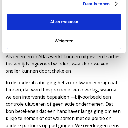
Details tonen
hoeven we niet tot het volgende overleg te wachten
op een terugkoppeling van de actiepunten, wat de
samenwerking veel efficiënter maakt."
Alles toestaan
Kun je een praktijkvoorbeeld geven?
Weigeren
"Je kunt nu veel sneller schakelen. Normaal
gesproken gaat informatie van overleg naar overleg.
Als iedereen in Atlas werkt kunnen uitgevoerde acties
tussentijds ingevoerd worden, waardoor we veel
sneller kunnen doorschakelen.
In de oude situatie ging het zo: er kwam een signaal
binnen, dat werd besproken in een overleg, waarna
we een interventie bepaalden —bijvoorbeeld een
controle uitvoeren of geen actie ondernemen. Dat
kon betekenen dat een handhaver langs ging om een
kijkje te nemen of dat we samen met de politie en
andere partners op pad gingen. We overleggen eens