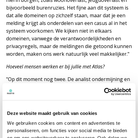
hierin borgen, zoals woonoverlast, jeugdoverlast en
bijvoorbeeld burenruzies. Het fijne aan dit systeem is
dat alle domeinen op zichzelf staan, maar dat je een
melding krijgt als onderdelen van een casus al in het
systeem voorkomen. We kijken niet in elkaars
domeinen, vanwege de verantwoordelijkheden en
privacyregels, maar de meldingen die getoond kunnen
worden, maken ons werk natuurlijk veel makkelijker."
Hoeveel mensen werken er bij jullie met Atlas?
"Op dit moment nog twee. De analist ondermijning en
ikzelf. Maar straks worden alle deelnemers uit ons
lokaal overleg toegevoegd en zullen zij gebruik gaan
maken van Atlas. Denk daarbij aan de collega's van
handhaving, bouw- en woningtoezicht, BRP,
Deze website maakt gebruik van cookies
vergunningen en collega's van de politie. Zij
We gebruiken cookies om content en advertenties te
gebruiken het systeem nu nog niet actief, maar we
personaliseren, om functies voor social media te bieden
gaan trainingen organiseren om iedereen erbij te
en om ons websiteverkeer te analyseren. Ook delen we