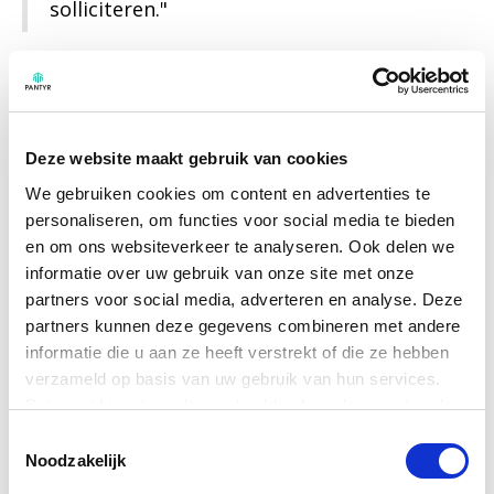
solliciteren."
Is dat ook waarom jij bij Pantyr werkt?
Ik vind bijna niks vetter dan met elkaar
bedenken wat het beste is om te doen en
dan ook te zien dat het werkt. We helpen
Deze website maakt gebruik van cookies
gemeenten, maken Nederland veiliger en
We gebruiken cookies om content en advertenties te
bouwen samen iets wat werkt en
personaliseren, om functies voor social media te bieden
toegevoegde waarde heeft. Onze
en om ons websiteverkeer te analyseren. Ook delen we
gebruikers zijn heel tevreden en
informatie over uw gebruik van onze site met onze
gebruiken Atlas Case Management ook
echt graag.
partners voor social media, adverteren en analyse. Deze
partners kunnen deze gegevens combineren met andere
informatie die u aan ze heeft verstrekt of die ze hebben
En ik zie elke dag collega’s die graag naar
verzameld op basis van uw gebruik van hun services.
hun werk komen. Die combinatie maakt
Pantyr een hele vette omgeving om in te
Data wat hieruit wordt opgehaald zal worden verstuurd
werken.
naar de Verenigde Staten om te worden verwerkt buiten
Toestemmingsselectie
onze controle om met alle gevolgen van dien. Dit gebeurt
Noodzakelijk
Hoe zou je het werken bij Pantyr omschrijven?
alleen met expliciete toestemming om meer dan alleen de